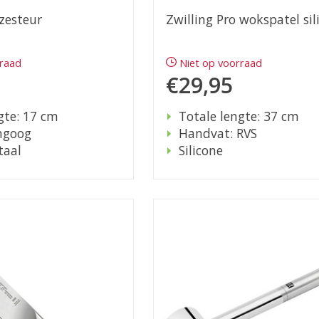
 zesteur
Zwilling Pro wokspatel sil
rraad
Niet op voorraad
€29,95
gte: 17 cm
Totale lengte: 37 cm
ngoog
Handvat: RVS
taal
Silicone