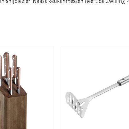
snijplezier. Naast keukenmessen heeft de Zwilling Pr