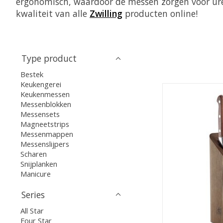
ergonomisch, waardoor de messen zorgen voor uren 
kwaliteit van alle
Zwilling
producten online!
Type product
Bestek
Keukengerei
Keukenmessen
Messenblokken
Messensets
Magneetstrips
Messenmappen
Messenslijpers
Scharen
Snijplanken
Manicure
Series
All Star
Four Star