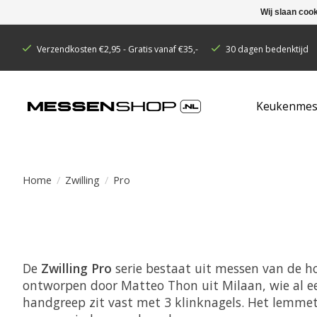
Wij slaan coo
Verzendkosten €2,95 - Gratis vanaf €35,-
30 dagen bedenktijd
Keukenmes
Home
/
Zwilling
/
Pro
De
Zwilling Pro
serie bestaat uit messen van de ho
ontworpen door Matteo Thon uit Milaan, wie al ee
handgreep zit vast met 3 klinknagels. Het lemmet