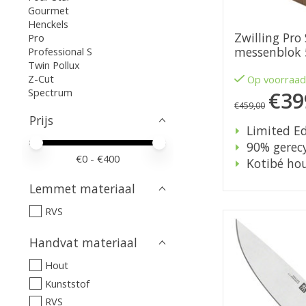
Gourmet
Henckels
Zwilling Pro 
Pro
messenblok 
Professional S
Twin Pollux
Z-Cut
Op voorraa
Spectrum
€39
€459,00
Prijs
Limited Ed
Minimale prijswaarde
Price maximum value
90% gerecy
€
0
- €
400
Kotibé ho
Lemmet materiaal
RVS
Handvat materiaal
Hout
Kunststof
RVS