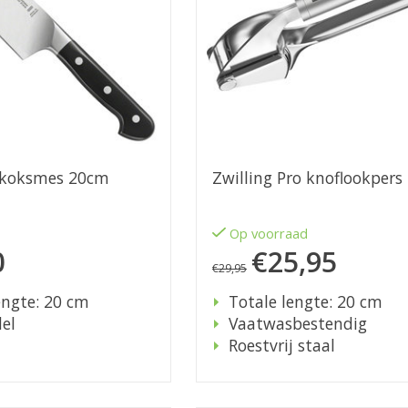
o koksmes 20cm
Zwilling Pro knoflookpers
d
Op voorraad
0
€25,95
€29,95
ngte: 20 cm
Totale lengte: 20 cm
el
Vaatwasbestendig
Roestvrij staal