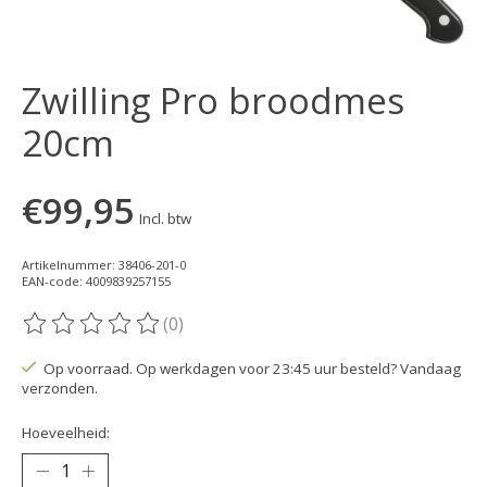
Zwilling Pro broodmes
20cm
€99,95
Incl. btw
Artikelnummer: 38406-201-0
EAN-code: 4009839257155
(0)
De beoordeling van dit product is
0
van de 5
Op voorraad. Op werkdagen voor 23:45 uur besteld? Vandaag
verzonden.
Hoeveelheid: