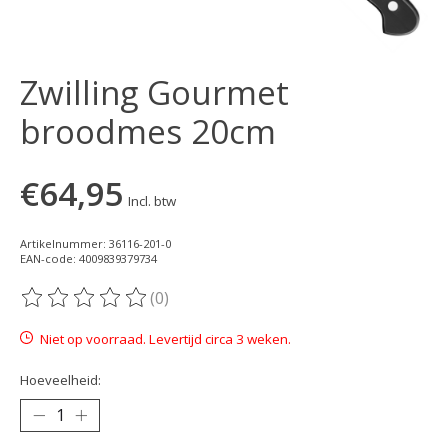
Zwilling Gourmet
broodmes 20cm
€64,95
Incl. btw
Artikelnummer: 36116-201-0
EAN-code: 4009839379734
(0)
De beoordeling van dit product is
0
van de 5
Niet op voorraad. Levertijd circa 3 weken.
Hoeveelheid: