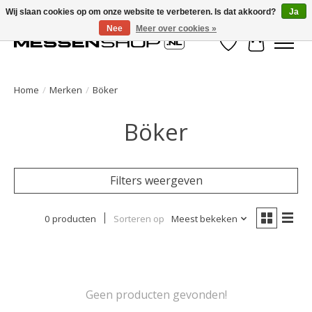
Wij slaan cookies op om onze website te verbeteren. Is dat akkoord?
Ja
Nee
Meer over cookies »
Verlanglijst
Winkelwa
Home
/
Merken
/
Böker
Böker
Filters weergeven
0 producten
Sorteren op
Meest bekeken
Geen producten gevonden!