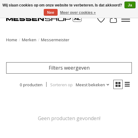
Wij slaan cookies op om onze website te verbeteren. Is dat akkoord?
Ja
Nee
Meer over cookies »
Verlanglijst
Winkelwa
Home
/
Merken
/
Messermeister
Filters weergeven
0 producten
Sorteren op
Meest bekeken
Geen producten gevonden!