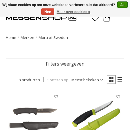
Wij slaan cookies op om onze website te verbeteren. Is dat akkoord?
Ja
Nee
Meer over cookies »
Verlanglijst
Winkelwa
Home
/
Merken
/
Mora of Sweden
Filters weergeven
8 producten
Sorteren op
Meest bekeken