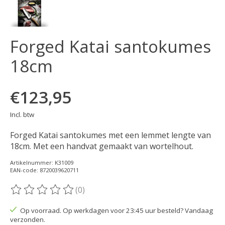
Forged Katai santokumes
18cm
€123,95
Incl. btw
Forged Katai santokumes met een lemmet lengte van
18cm. Met een handvat gemaakt van wortelhout.
Artikelnummer: K31009
EAN-code: 8720039620711
(0)
De beoordeling van dit product is
0
van de 5
Op voorraad. Op werkdagen voor 23:45 uur besteld? Vandaag
verzonden.