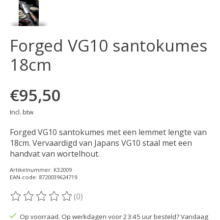
Forged VG10 santokumes
18cm
€95,50
Incl. btw
Forged VG10 santokumes met een lemmet lengte van
18cm. Vervaardigd van Japans VG10 staal met een
handvat van wortelhout.
Artikelnummer: K32009
EAN-code: 8720039624719
(0)
De beoordeling van dit product is
0
van de 5
Op voorraad. Op werkdagen voor 23:45 uur besteld? Vandaag