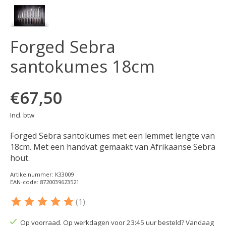
Forged Sebra
santokumes 18cm
€67,50
Incl. btw
Forged Sebra santokumes met een lemmet lengte van
18cm. Met een handvat gemaakt van Afrikaanse Sebra
hout.
Artikelnummer: K33009
EAN-code: 8720039623521
(1)
De beoordeling van dit product is
5
van de 5
Op voorraad. Op werkdagen voor 23:45 uur besteld? Vandaag