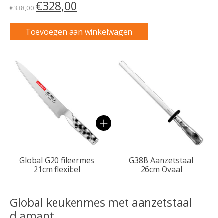
€328,00
€338,00
Toevoegen aan winkelwagen
Carrousel van gebundelde producten
Global G20 fileermes
G38B Aanzetstaal
21cm flexibel
26cm Ovaal
Global keukenmes met aanzetstaal
diamant