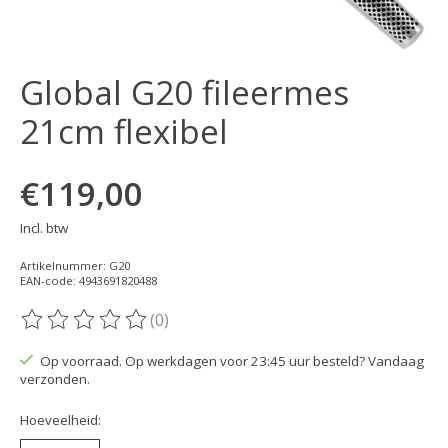
Global G20 fileermes
21cm flexibel
€119,00
Incl. btw
Artikelnummer: G20
EAN-code: 4943691820488
(0)
De beoordeling van dit product is
0
van de 5
Op voorraad. Op werkdagen voor 23:45 uur besteld? Vandaag
verzonden.
Hoeveelheid: