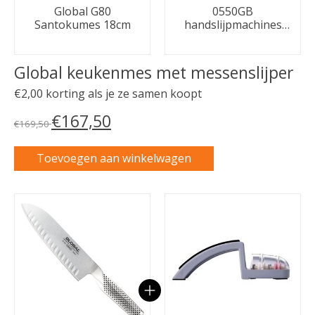
Global G80
0550GB
Santokumes 18cm
handslijpmachines
Zwart/grijs
Global keukenmes met messenslijper
€2,00 korting als je ze samen koopt
€167,50
€169,50
Toevoegen aan winkelwagen
Carrousel van gebundelde producten