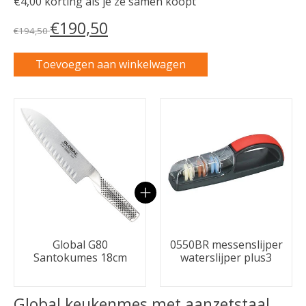
€4,00 korting als je ze samen koopt
€190,50
€194,50
Toevoegen aan winkelwagen
Carrousel van gebundelde producten
Global G80
0550BR messenslijper
Santokumes 18cm
waterslijper plus3
Global keukenmes met aanzetstaal