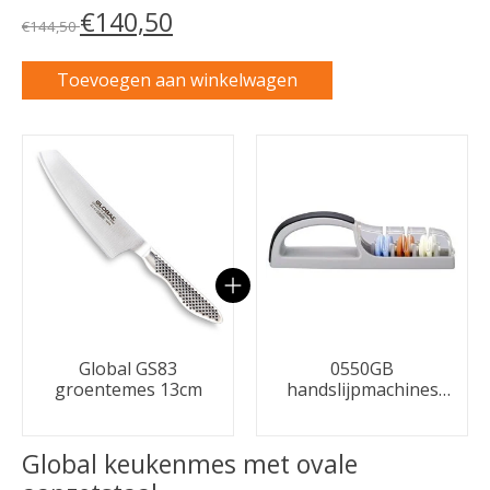
€140,50
€144,50
Toevoegen aan winkelwagen
Carrousel van gebundelde producten
Global GS83
0550GB
groentemes 13cm
handslijpmachines
Zwart/grijs
Global keukenmes met ovale