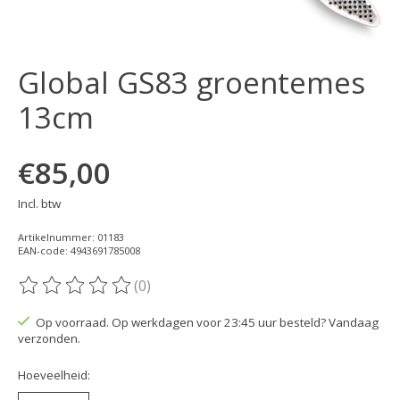
Global GS83 groentemes
13cm
€85,00
Incl. btw
Artikelnummer: 01183
EAN-code: 4943691785008
(0)
De beoordeling van dit product is
0
van de 5
Op voorraad. Op werkdagen voor 23:45 uur besteld? Vandaag
verzonden.
Hoeveelheid: