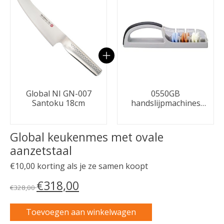
Global NI GN-007
0550GB
Santoku 18cm
handslijpmachines
Zwart/grijs
Global keukenmes met ovale
aanzetstaal
€10,00 korting als je ze samen koopt
€318,00
€328,00
Toevoegen aan winkelwagen