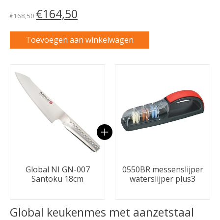
€164,50
€168,50
Toevoegen aan winkelwagen
Carrousel van gebundelde producten
Global NI GN-007
0550BR messenslijper
Santoku 18cm
waterslijper plus3
Global keukenmes met aanzetstaal