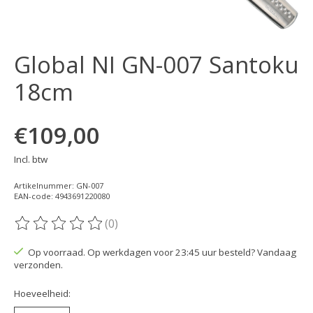
Global NI GN-007 Santoku
18cm
€109,00
Incl. btw
Artikelnummer: GN-007
EAN-code: 4943691220080
(0)
De beoordeling van dit product is
0
van de 5
Op voorraad. Op werkdagen voor 23:45 uur besteld? Vandaag
verzonden.
Hoeveelheid: