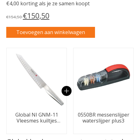
€4,00 korting als je ze samen koopt
€150,50
€154,50
Toevoegen aan winkelwagen
Carrousel van gebundelde producten
Global NI GNM-11
0550BR messenslijper
Vleesmes kuiltjes
waterslijper plus3
21cm