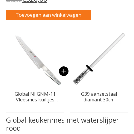
€330,00
Toevoegen aan winkelwagen
Carrousel van gebundelde producten
Global NI GNM-11
G39 aanzetstaal
Vleesmes kuiltjes
diamant 30cm
21cm
Global keukenmes met waterslijper
rood