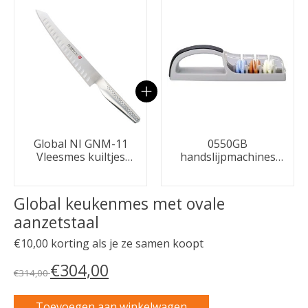
Carrousel van gebundelde producten
Global NI GNM-11
0550GB
Vleesmes kuiltjes
handslijpmachines
21cm
Zwart/grijs
Global keukenmes met ovale
aanzetstaal
€10,00 korting als je ze samen koopt
€304,00
€314,00
Toevoegen aan winkelwagen