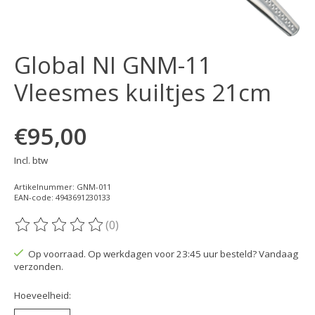
Global NI GNM-11
Vleesmes kuiltjes 21cm
€95,00
Incl. btw
Artikelnummer: GNM-011
EAN-code: 4943691230133
(0)
De beoordeling van dit product is
0
van de 5
Op voorraad. Op werkdagen voor 23:45 uur besteld? Vandaag
verzonden.
Hoeveelheid: