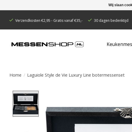
Wij slaan coo
Verzendkosten €2,95 - Gratis vanaf €35,-
30 dagen bedenktijd
Keukenmes
Home
/
Laguiole Style de Vie Luxury Line botermessenset
Product image slideshow Items