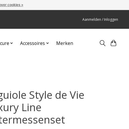
over cookies »
Aanmelden / Inloggen
cure
Accessoires
Merken
uiole Style de Vie
xury Line
termessenset