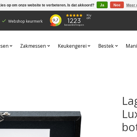
kies op om onze website te verbeteren. Is dat akkoord?
Ja
Nee
Meer 
Webshop keurmerk
sen
Zakmessen
Keukengerei
Bestek
Mani
Lag
Lu
bo