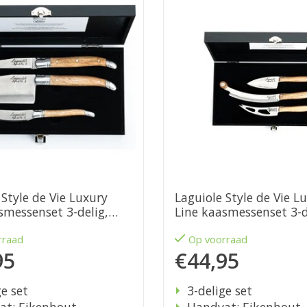
 Style de Vie Luxury
Laguiole Style de Vie L
smessenset 3-delig,
Line kaasmessenset 3-d
ut
eikenhout
rraad
Op voorraad
95
€44,95
ge set
3-delige set
at: Eikenhout
Handvat: Eikenhout