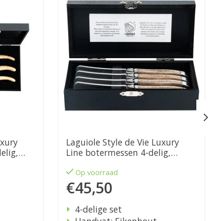
uxury
Laguiole Style de Vie Luxury
elig,
Line botermessen 4-delig,
eikenhout
Op voorraad
€45,50
4-delige set
Handvat: Eikenhout