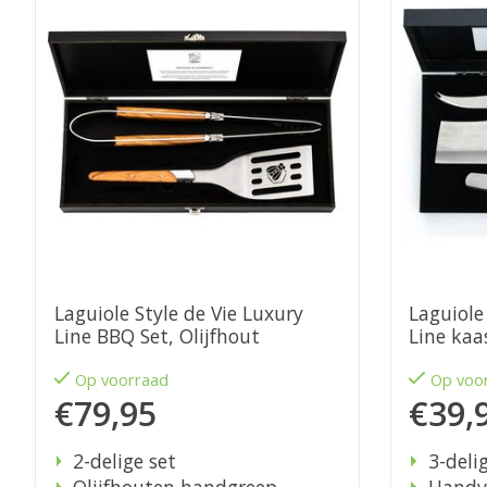
Laguiole Style de Vie Luxury
Laguiole
Line BBQ Set, Olijfhout
Line kaa
eikenho
Op voorraad
Op voo
€79,95
€39,
2-delige set
3-deli
Olijfhouten handgreep
Handv