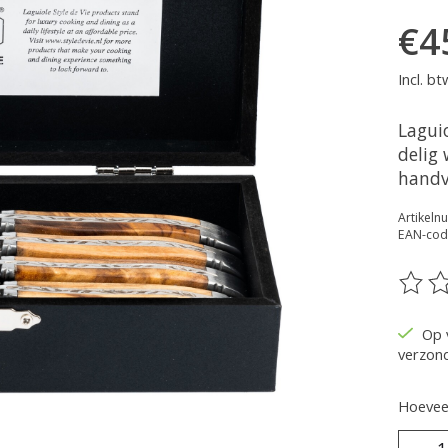
€4
Incl. bt
Lagui
delig
handv
Artikel
EAN-cod
De be
Op 
verzon
Hoeveel