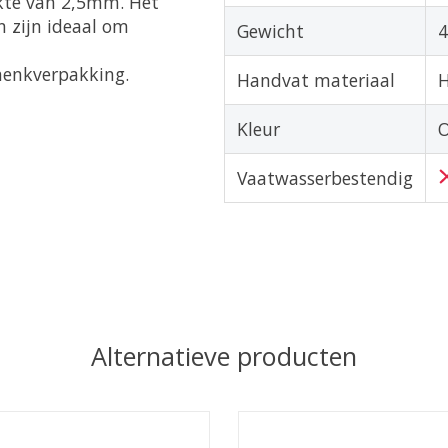
kte van 2,5mm. Het
 zijn ideaal om
Gewicht
4
henkverpakking.
Handvat materiaal
Kleur
O
Vaatwasserbestendig
Alternatieve producten