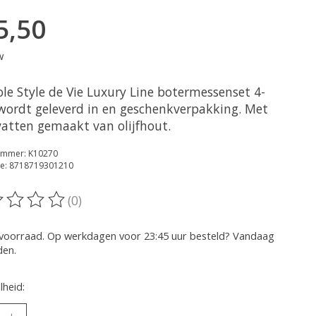
5,50
w
ole Style de Vie Luxury Line botermessenset 4-
 wordt geleverd in en geschenkverpakking. Met
atten gemaakt van olijfhout.
nummer: K10270
e: 8718719301210
(0)
oordeling van dit product is
0
van de 5
voorraad. Op werkdagen voor 23:45 uur besteld? Vandaag
den.
heid: