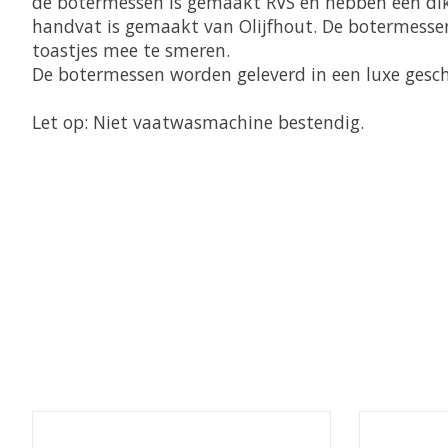
de botermessen is gemaakt RVS en hebben een di
handvat is gemaakt van Olijfhout. De botermessen
toastjes mee te smeren.
De botermessen worden geleverd in een luxe gesc
Let op: Niet vaatwasmachine bestendig.
Items van productcarrousel