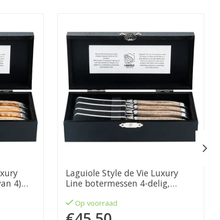
uxury
Laguiole Style de Vie Luxury
van 4)
Line botermessen 4-delig,
eikenhout
Op voorraad
€45,50