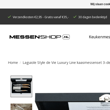
Wij slaan coo
Verzendkosten €2,95 - Gratis vanaf €35,-
30 dagen bedenktijd
Keukenmes
Home
/
Laguiole Style de Vie Luxury Line kaasmessenset 3-de
Product image slideshow Items