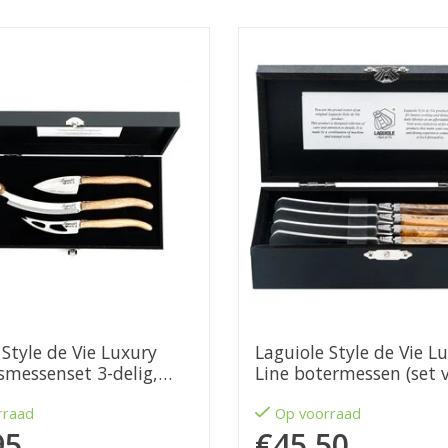
 Style de Vie Luxury
Laguiole Style de Vie L
smessenset 3-delig,
Line botermessen (set 
ut
olijfhout
rraad
Op voorraad
95
€45,50