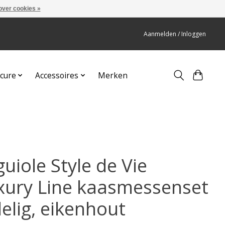
over cookies »
Aanmelden / Inloggen
cure
Accessoires
Merken
uiole Style de Vie
xury Line kaasmessenset
elig, eikenhout