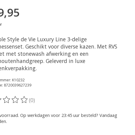
9,95
w
le Style de Vie Luxury Line 3-delige
essenset. Geschikt voor diverse kazen. Met RVS
t met stonewash afwerking en een
houtenhandgreep. Geleverd in luxe
enkverpakking.
nummer: K10232
e: 8720039627239
(0)
oordeling van dit product is
0
van de 5
voorraad. Op werkdagen voor 23:45 uur besteld? Vandaag
den.