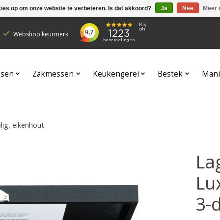
kies op om onze website te verbeteren. Is dat akkoord?
Ja
Nee
Meer 
Webshop keurmerk
sen
Zakmessen
Keukengerei
Bestek
Mani
lig, eikenhout
Lag
Lu
3-d