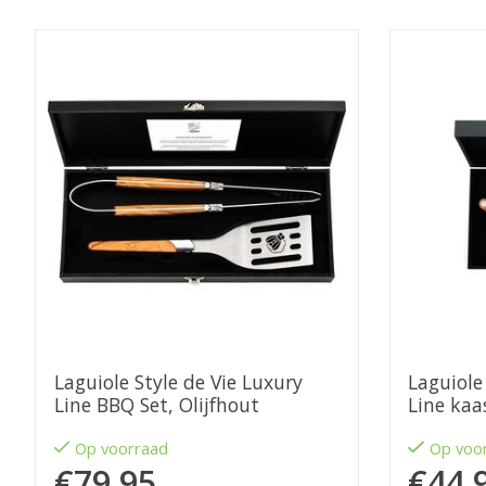
Items van productcarrousel
Laguiole Style de Vie Luxury
Laguiole
Line BBQ Set, Olijfhout
Line kaa
eikenho
Op voorraad
Op voo
€79,95
€44,