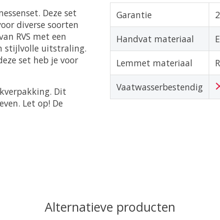
messenset. Deze set
Garantie
2
voor diverse soorten
van RVS met een
Handvat materiaal
E
tijlvolle uitstraling.
eze set heb je voor
Lemmet materiaal
R
Vaatwasserbestendig
kverpakking. Dit
even. Let op! De
Alternatieve producten