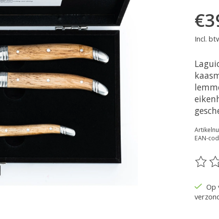
€3
Incl. bt
Laguio
kaasm
lemme
eiken
gesch
Artikel
EAN-cod
De be
Op 
verzon