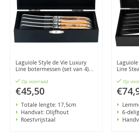
Laguiole Style de Vie Luxury
Laguiole
Line botermessen (set van 4)
Line Ste
olijfhout
olijfhout
Op voorraad
Op voo
€45,50
€74,
Totale lengte: 17,5cm
Lemme
Handvat: Olijfhout
6-deli
Roestvrijstaal
Handva