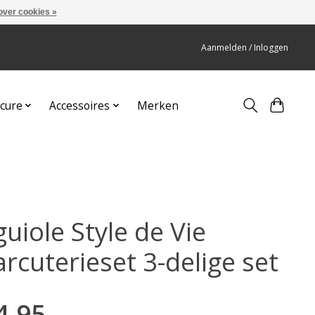
over cookies »
Aanmelden / Inloggen
cure
Accessoires
Merken
uiole Style de Vie
rcuterieset 3-delige set
4,95