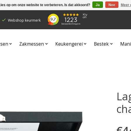
kies op om onze website te verbeteren. Is dat akkoord?
Ja
Nee
Meer 
Webshop keurmerk
sen
Zakmessen
Keukengerei
Bestek
Mani
Lag
cha
€4