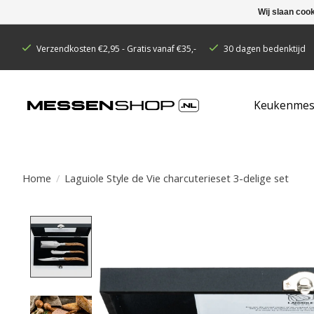
Wij slaan coo
Verzendkosten €2,95 - Gratis vanaf €35,-
30 dagen bedenktijd
Keukenmes
Home
/
Laguiole Style de Vie charcuterieset 3-delige set
Product image slideshow Items