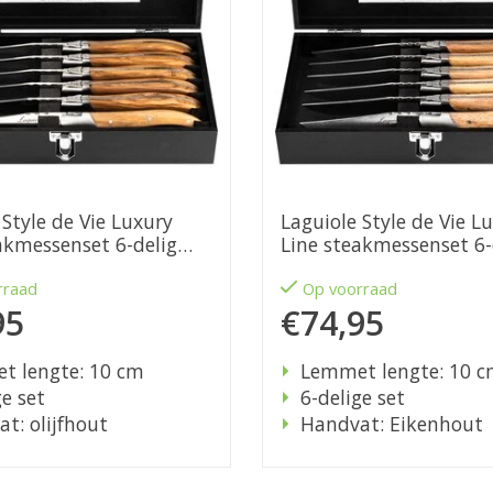
 Style de Vie Luxury
Laguiole Style de Vie L
akmessenset 6-delig
Line steakmessenset 6-
eikenhout
rraad
Op voorraad
95
€74,95
t lengte: 10 cm
Lemmet lengte: 10 
ge set
6-delige set
t: olijfhout
Handvat: Eikenhout