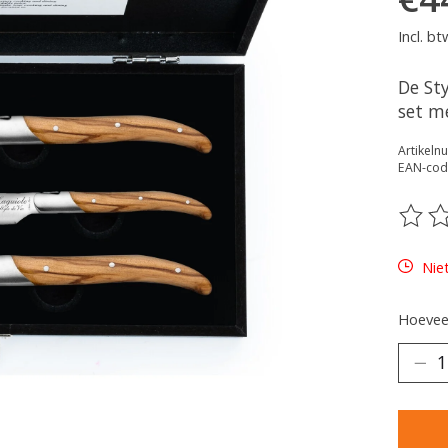
Incl. bt
De Sty
set me
Artikel
EAN-cod
De be
Nie
Hoeveel