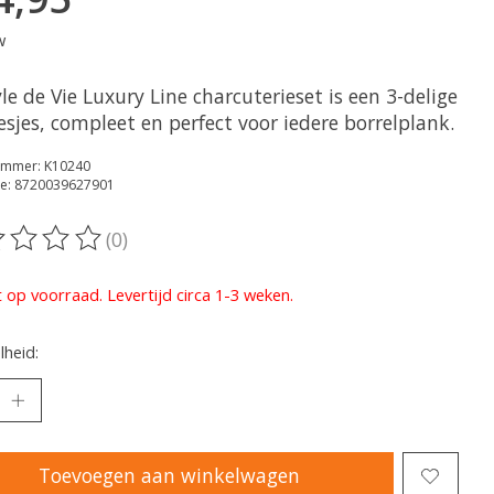
w
le de Vie Luxury Line charcuterieset is een 3-delige
sjes, compleet en perfect voor iedere borrelplank.
nummer: K10240
e: 8720039627901
(0)
oordeling van dit product is
0
van de 5
t op voorraad. Levertijd circa 1-3 weken.
heid:
Toevoegen aan winkelwagen