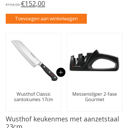
€152,00
€154,00
Toevoegen aan winkelwagen
Carrousel van gebundelde producten
Wusthof Classic
Messenslijper 2-fase
santokumes 17cm
Gourmet
Wusthof keukenmes met aanzetstaal
23cm