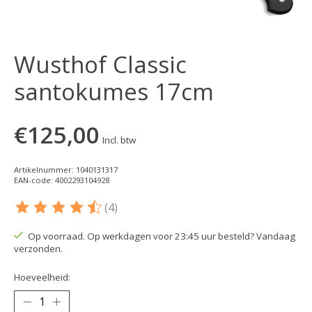
Wusthof Classic
santokumes 17cm
€125,00
Incl. btw
Artikelnummer: 1040131317
EAN-code: 4002293104928
(4)
De beoordeling van dit product is
4.75
van de 5
Op voorraad. Op werkdagen voor 23:45 uur besteld? Vandaag
verzonden.
Hoeveelheid: