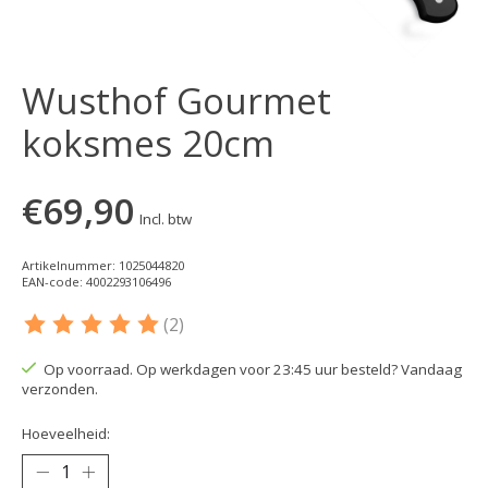
Wusthof Gourmet
koksmes 20cm
€69,90
Incl. btw
Artikelnummer: 1025044820
EAN-code: 4002293106496
(2)
De beoordeling van dit product is
5
van de 5
Op voorraad. Op werkdagen voor 23:45 uur besteld? Vandaag
verzonden.
Hoeveelheid: