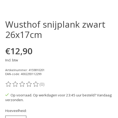
Wusthof snijplank zwart
26x17cm
€12,90
Incl. btw
Artikelnummer: 4159810201
EAN-code: 4002293112299
(0)
De beoordeling van dit product is
0
van de 5
Op voorraad. Op werkdagen voor 23:45 uur besteld? Vandaag
verzonden.
Hoeveelheid: