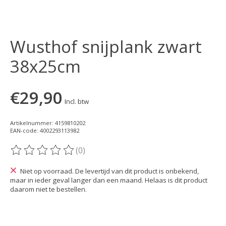
Wusthof snijplank zwart
38x25cm
€29,90
Incl. btw
Artikelnummer: 4159810202
EAN-code: 4002293113982
(0)
De beoordeling van dit product is
0
van de 5
Niet op voorraad. De levertijd van dit product is onbekend,
maar in ieder geval langer dan een maand. Helaas is dit product
daarom niet te bestellen.