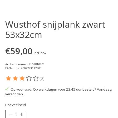
Wusthof snijplank zwart
53x32cm
€59,00
Incl. btw
Artikelnummer: 4159810203
EAN-code: 4002293112305
(2)
De beoordeling van dit product is
3
van de 5
Op voorraad. Op werkdagen voor 23:45 uur besteld? Vandaag
verzonden.
Hoeveelheid: