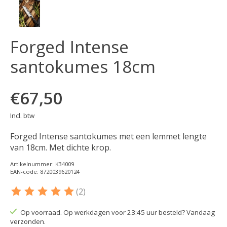
Forged Intense
santokumes 18cm
€67,50
Incl. btw
Forged Intense santokumes met een lemmet lengte
van 18cm. Met dichte krop.
Artikelnummer: K34009
EAN-code: 8720039620124
(2)
De beoordeling van dit product is
5
van de 5
Op voorraad. Op werkdagen voor 23:45 uur besteld? Vandaag
verzonden.