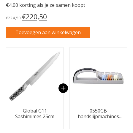
€4,00 korting als je ze samen koopt
€220,50
€224,50
Toevoegen aan winkelwagen
Carrousel van gebundelde producten
Global G11
0550GB
Sashimimes 25cm
handslijpmachines
Zwart/grijs