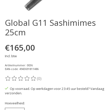
Global G11 Sashimimes
25cm
€165,00
Incl. btw
Artikelnummer: 0036
EAN-code: 4943691811486
(0)
De beoordeling van dit product is
0
van de 5
Op voorraad. Op werkdagen voor 23:45 uur besteld? Vandaag
verzonden.
Hoeveelheid: