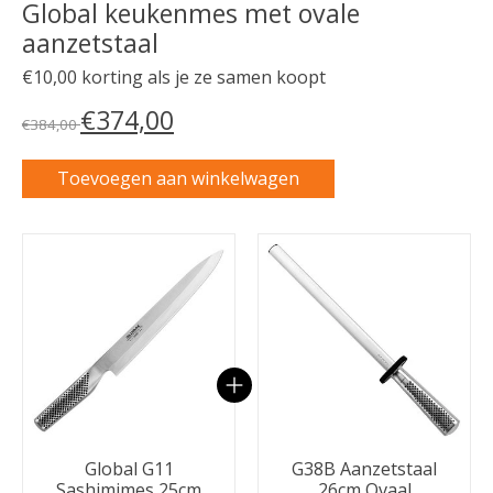
Global keukenmes met ovale
aanzetstaal
€10,00 korting als je ze samen koopt
€374,00
€384,00
Toevoegen aan winkelwagen
Carrousel van gebundelde producten
Global G11
G38B Aanzetstaal
Sashimimes 25cm
26cm Ovaal