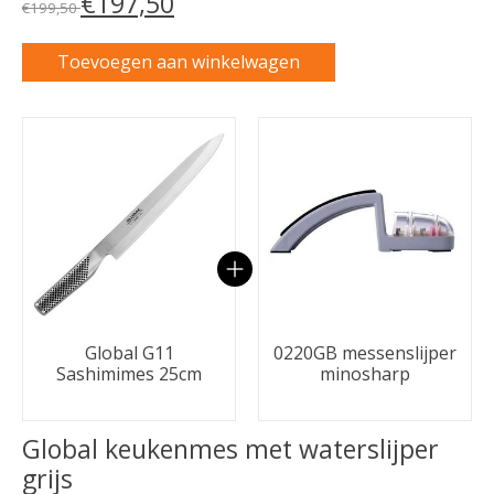
€197,50
€199,50
Toevoegen aan winkelwagen
Carrousel van gebundelde producten
Global G11
0220GB messenslijper
Sashimimes 25cm
minosharp
Global keukenmes met waterslijper
grijs