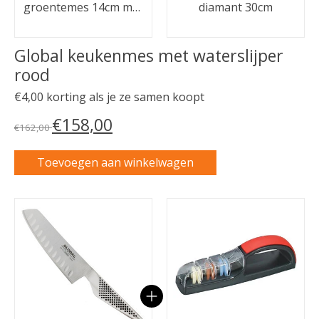
groentemes 14cm met
diamant 30cm
kuiltjes
Global keukenmes met waterslijper
rood
€4,00 korting als je ze samen koopt
€158,00
€162,00
Toevoegen aan winkelwagen
Carrousel van gebundelde producten