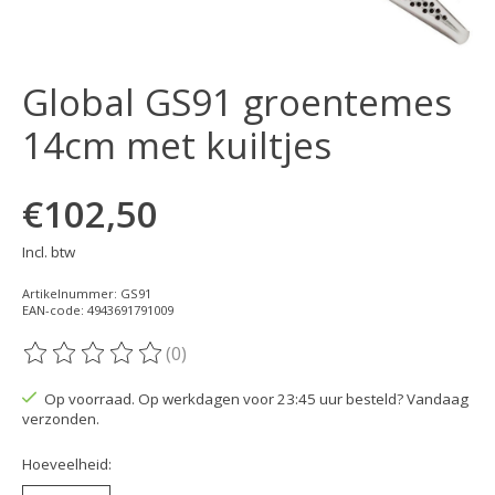
Global GS91 groentemes
14cm met kuiltjes
€102,50
Incl. btw
Artikelnummer: GS91
EAN-code: 4943691791009
(0)
De beoordeling van dit product is
0
van de 5
Op voorraad. Op werkdagen voor 23:45 uur besteld? Vandaag
verzonden.
Hoeveelheid: