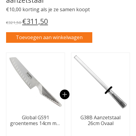
€10,00 korting als je ze samen koopt
€311,50
€321,50
Toevoegen aan winkelwagen
Carrousel van gebundelde producten
Global GS91
G38B Aanzetstaal
groentemes 14cm met
26cm Ovaal
kuiltjes