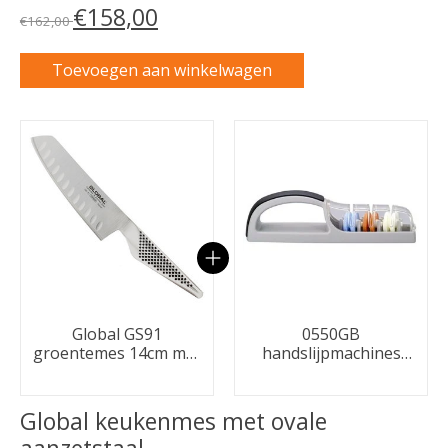
€158,00
€162,00
Toevoegen aan winkelwagen
Carrousel van gebundelde producten
Global GS91
0550GB
groentemes 14cm met
handslijpmachines
kuiltjes
Zwart/grijs
Global keukenmes met ovale
aanzetstaal