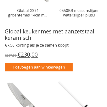
Global GS91
0550BR messenslijper
groentemes 14cm met
waterslijper plus3
kuiltjes
Global keukenmes met aanzetstaal
keramisch
€7,50 korting als je ze samen koopt
€230,00
€237,50
Toevoegen aan winkelwagen
Carrousel van gebundelde producten