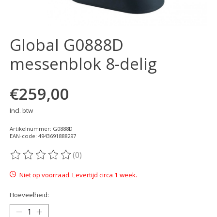
Global G0888D
messenblok 8-delig
€259,00
Incl. btw
Artikelnummer: G0888D
EAN-code: 4943691888297
(0)
De beoordeling van dit product is
0
van de 5
Niet op voorraad. Levertijd circa 1 week.
Hoeveelheid: