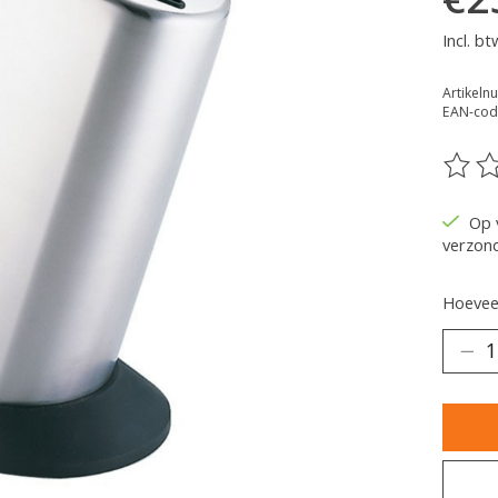
Incl. bt
Artikel
EAN-cod
De be
Op 
verzon
Hoeveel