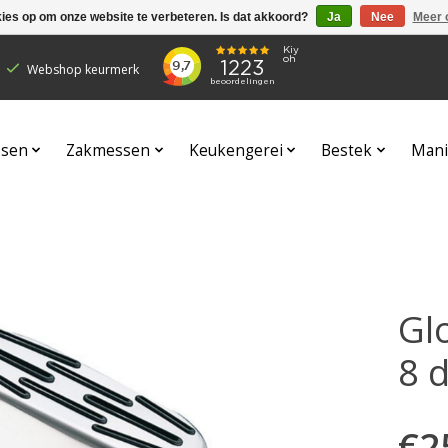
kies op om onze website te verbeteren. Is dat akkoord?
Ja
Nee
Meer 
Webshop keurmerk
sen
Zakmessen
Keukengerei
Bestek
Mani
Gl
8 d
€2