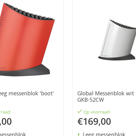
eeg messenblok 'boot'
Global Messenblok wit klein
GKB-52CW
rraad
Op voorraad
,00
€169,00
messenblok
Leeg messenblok