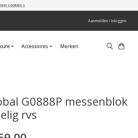
over cookies »
Aanmelden / Inloggen
cure
Accessoires
Merken
obal G0888P messenblok
elig rvs
59,00