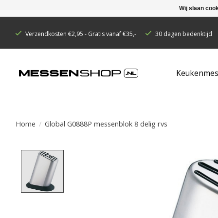
Wij slaan coo
Verzendkosten €2,95 - Gratis vanaf €35,-
30 dagen bedenktijd
Keukenmes
Home
/
Global G0888P messenblok 8 delig rvs
Product image slideshow Items