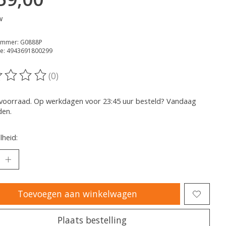
w
nummer: G0888P
e: 4943691800299
(0)
oordeling van dit product is
0
van de 5
voorraad. Op werkdagen voor 23:45 uur besteld? Vandaag
den.
heid:
Toevoegen aan winkelwagen
Plaats bestelling