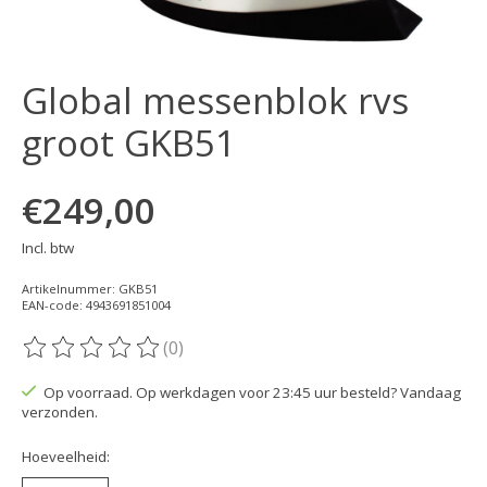
Global messenblok rvs
groot GKB51
€249,00
Incl. btw
Artikelnummer: GKB51
EAN-code: 4943691851004
(0)
De beoordeling van dit product is
0
van de 5
Op voorraad. Op werkdagen voor 23:45 uur besteld? Vandaag
verzonden.
Hoeveelheid: