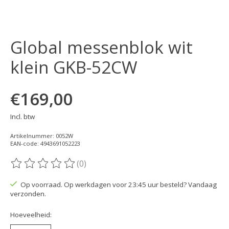
Global messenblok wit
klein GKB-52CW
€169,00
Incl. btw
Artikelnummer: 0052W
EAN-code: 4943691052223
(0)
De beoordeling van dit product is
0
van de 5
Op voorraad. Op werkdagen voor 23:45 uur besteld? Vandaag
verzonden.
Hoeveelheid: