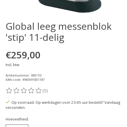
Global leeg messenblok
'stip' 11-delig
€259,00
Incl. btw
Artikelnummer: 08311D
EAN-code: 4943691831187
(0)
De beoordeling van dit product is
0
van de 5
Op voorraad. Op werkdagen voor 23:45 uur besteld? Vandaag
verzonden.
Hoeveelheid: