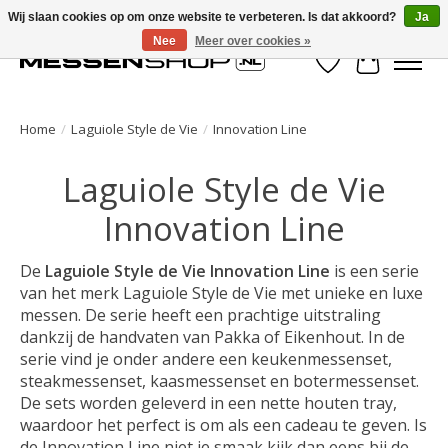
Wij slaan cookies op om onze website te verbeteren. Is dat akkoord?
Ja
Nee
Meer over cookies »
Verlanglijst
Winkelwa
Home
/
Laguiole Style de Vie
/
Innovation Line
Laguiole Style de Vie
Innovation Line
De
Laguiole Style de Vie Innovation Line
is een serie
van het merk Laguiole Style de Vie met unieke en luxe
messen. De serie heeft een prachtige uitstraling
dankzij de handvaten van Pakka of Eikenhout. In de
serie vind je onder andere een keukenmessenset,
steakmessenset, kaasmessenset en botermessenset.
De sets worden geleverd in een nette houten tray,
waardoor het perfect is om als een cadeau te geven. Is
de Innovation Line niet je smaak kijk dan eens bij de