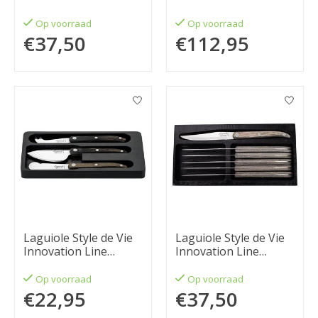
steakmessenset 6-
messenset 5-delig
delig glad eikenhout
stonewash
Op voorraad
Op voorraad
€37,50
€112,95
Laguiole Style de Vie
Laguiole Style de Vie
Innovation Line
Innovation Line
Kaasmessenset 3-
steakmessenset 6-
delig grijs
delig glad pakkahout
Op voorraad
Op voorraad
€22,95
€37,50