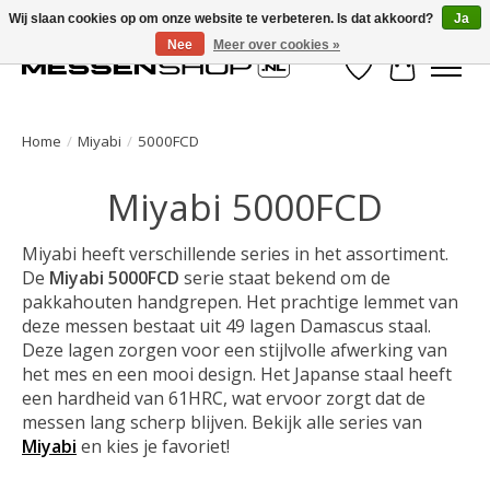
Wij slaan cookies op om onze website te verbeteren. Is dat akkoord?
Ja
Nee
Meer over cookies »
Verlanglijst
Winkelwa
Home
/
Miyabi
/
5000FCD
Miyabi 5000FCD
Miyabi heeft verschillende series in het assortiment.
De
Miyabi
5000FCD
serie staat bekend om de
pakkahouten handgrepen. Het prachtige lemmet van
deze messen bestaat uit 49 lagen Damascus staal.
Deze lagen zorgen voor een stijlvolle afwerking van
het mes en een mooi design. Het Japanse staal heeft
een hardheid van 61HRC, wat ervoor zorgt dat de
messen lang scherp blijven. Bekijk alle series van
Miyabi
en kies je favoriet!