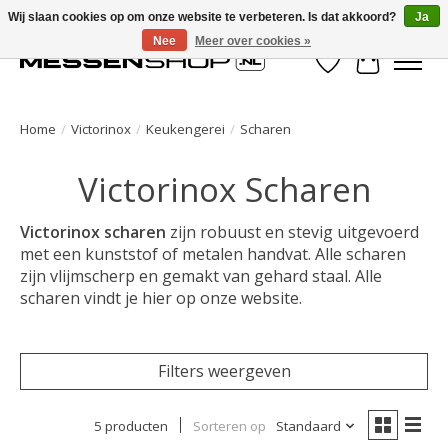
Wij slaan cookies op om onze website te verbeteren. Is dat akkoord?
Ja
Nee
Meer over cookies »
Verlanglijst
Winkelwa
Home
/
Victorinox
/
Keukengerei
/
Scharen
Victorinox Scharen
Victorinox scharen
zijn robuust en stevig uitgevoerd
met een kunststof of metalen handvat. Alle scharen
zijn vlijmscherp en gemakt van gehard staal. Alle
scharen vindt je hier op onze website.
Filters weergeven
5 producten
Sorteren op
Standaard