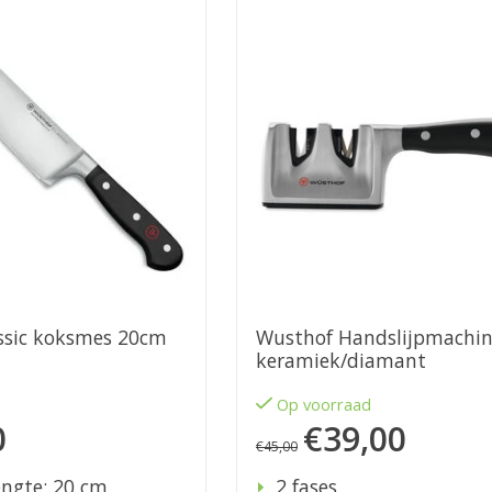
ssic koksmes 20cm
Wusthof Handslijpmachi
keramiek/diamant
d
Op voorraad
0
€39,00
€45,00
ngte: 20 cm
2 fases