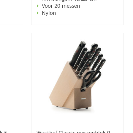
Voor 20 messen
Nylon
k 5-
Wusthof Classic messenblok 9-