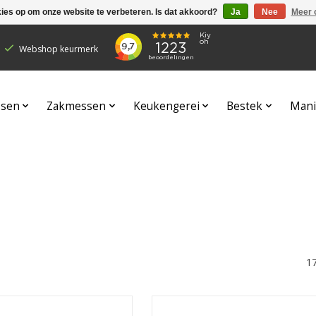
kies op om onze website te verbeteren. Is dat akkoord?
Ja
Nee
Meer 
Webshop keurmerk
sen
Zakmessen
Keukengerei
Bestek
Mani
1