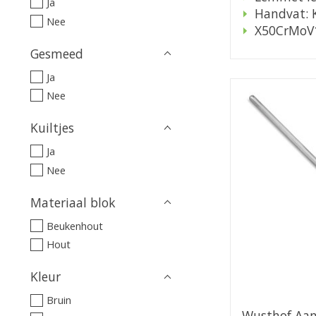
Ja
Handvat: 
Nee
X50CrMoV
Gesmeed
Ja
Nee
Kuiltjes
Ja
Nee
Materiaal blok
Beukenhout
Hout
Kleur
Bruin
Wusthof Aan