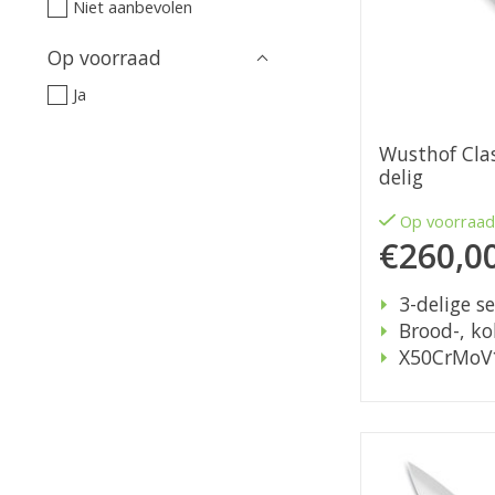
Niet aanbevolen
Op voorraad
Ja
Wusthof Clas
delig
Op voorraa
€260,0
3-delige se
Brood-, ko
X50CrMoV