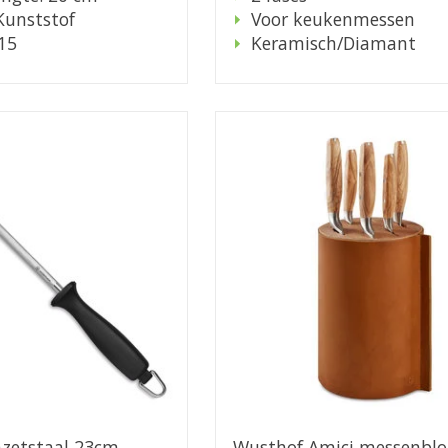
Kunststof
Voor keukenmessen
15
Keramisch/Diamant
zetstaal 23cm
Wusthof Amici messenblo