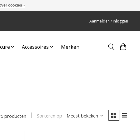
over cookies »
Aanmelden / Inloggen
cure
Accessoires
Merken
Sorteren op
Meest bekeken
75 producten