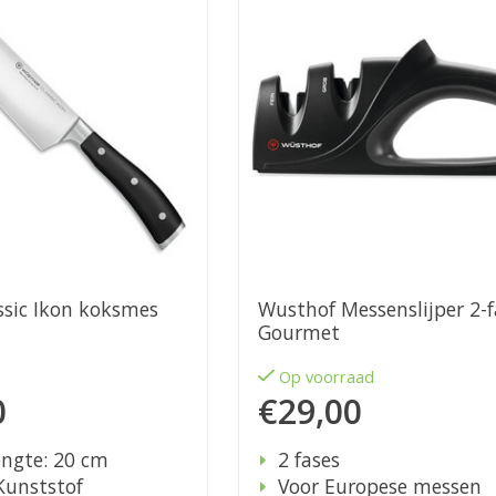
ssic Ikon koksmes
Wusthof Messenslijper 2-f
Gourmet
d
Op voorraad
0
€29,00
ngte: 20 cm
2 fases
Kunststof
Voor Europese messen