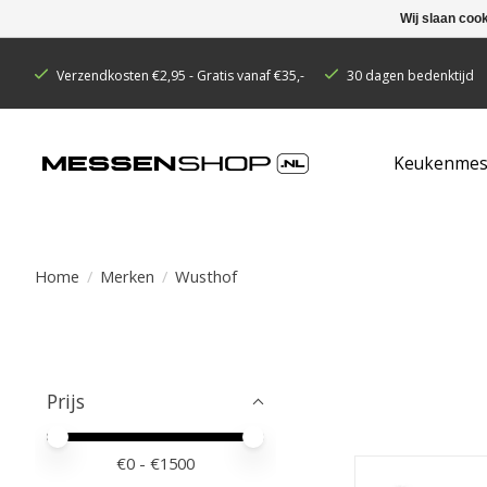
Wij slaan coo
Verzendkosten €2,95 - Gratis vanaf €35,-
30 dagen bedenktijd
Keukenmes
Home
/
Merken
/
Wusthof
Prijs
Minimale prijswaarde
Price maximum value
€
0
- €
1500