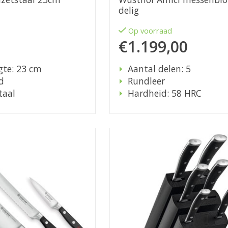
delig
d
Op voorraad
€1.199,00
gte: 23 cm
Aantal delen: 5
d
Rundleer
taal
Hardheid: 58 HRC