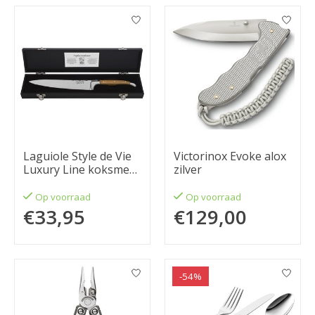
Laguiole Style de Vie
Victorinox Evoke alox
Luxury Line koksmes
zilver
20cm olijfhout
Op voorraad
Op voorraad
€33,95
€129,00
-54%