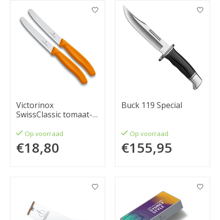
Victorinox
Buck 119 Special
SwissClassic tomaat-,
worst en kaasmes
oranje (set van 2)
Op voorraad
Op voorraad
€18,80
€155,95