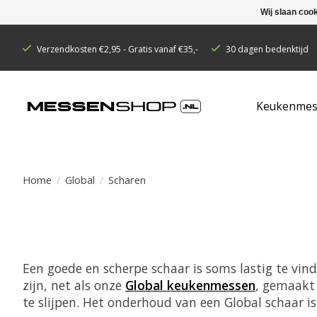
Wij slaan coo
Verzendkosten €2,95 - Gratis vanaf €35,-
30 dagen bedenktijd
Keukenmes
Home
/
Global
/
Scharen
Een goede en scherpe schaar is soms lastig te vin
zijn, net als onze
Global keukenmessen
, gemaakt 
te slijpen. Het onderhoud van een Global schaar 