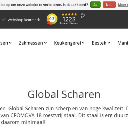
kies op om onze website te verbeteren. Is dat akkoord?
Ja
Nee
Meer 
Webshop keurmerk
sen
Zakmessen
Keukengerei
Bestek
Mani
Global Scharen
den.
Global Scharen
zijn scherp en van hoge kwaliteit.
van CROMOVA 18 roestvrij staal. Dit staal is erg duu
is daarom minimaal!