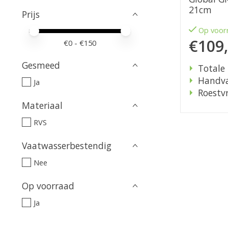
21cm
Prijs
Op voor
Minimale prijswaarde
Price maximum value
€109
€
0
- €
150
Gesmeed
Totale 
Handva
Ja
Roestvr
Materiaal
RVS
Vaatwasserbestendig
Nee
Op voorraad
Ja