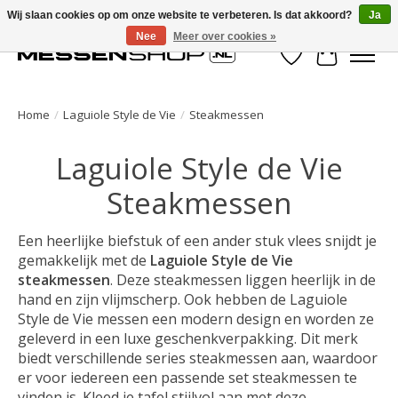
Wij slaan cookies op om onze website te verbeteren. Is dat akkoord?
Ja
Nee
Meer over cookies »
Verlanglijst
Winkelwa
Home
/
Laguiole Style de Vie
/
Steakmessen
Laguiole Style de Vie
Steakmessen
Een heerlijke biefstuk of een ander stuk vlees snijdt je
gemakkelijk met de
Laguiole Style de Vie
steakmessen
. Deze steakmessen liggen heerlijk in de
hand en zijn vlijmscherp. Ook hebben de Laguiole
Style de Vie messen een modern design en worden ze
geleverd in een luxe geschenkverpakking. Dit merk
biedt verschillende series steakmessen aan, waardoor
er voor iedereen een passende set steakmessen te
vinden is. Kleed je tafel stijlvol aan met deze