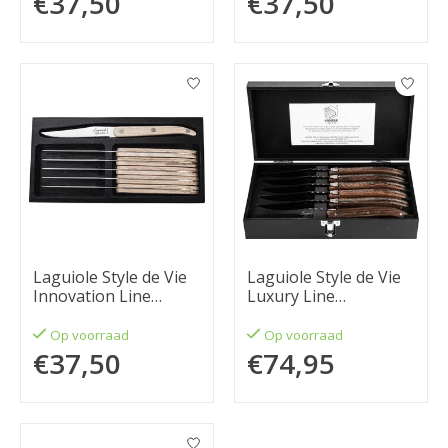
€37,50
€37,50
Laguiole Style de Vie
Laguiole Style de Vie
Innovation Line
Luxury Line
steakmessenset 6-
steakmessenset 6-
delig eikenhout
delig wengehout
Op voorraad
Op voorraad
€37,50
€74,95