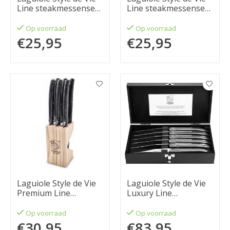
Line steakmessenset
Line steakmessenset
6-delig Treasure
6-delig Dark Wood
1,8mm
1,8mm
Op voorraad
Op voorraad
€25,95
€25,95
Laguiole Style de Vie
Laguiole Style de Vie
Premium Line
Luxury Line
steakmessenset 6-
Steakmessenset 6-
delig stonewash
delig rvs
Op voorraad
Op voorraad
€30,95
€83,95