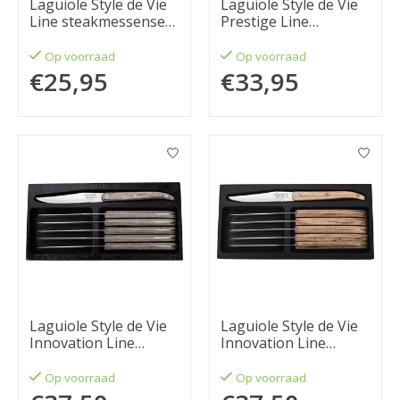
Laguiole Style de Vie
Laguiole Style de Vie
Line steakmessenset
Prestige Line
6-delig parelmoer
steakmessenset 6-
1.8mm
delig goud
Op voorraad
Op voorraad
€25,95
€33,95
Laguiole Style de Vie
Laguiole Style de Vie
Innovation Line
Innovation Line
steakmessenset 6-
steakmessenset 6-
delig glad pakkahout
delig glad eikenhout
Op voorraad
Op voorraad