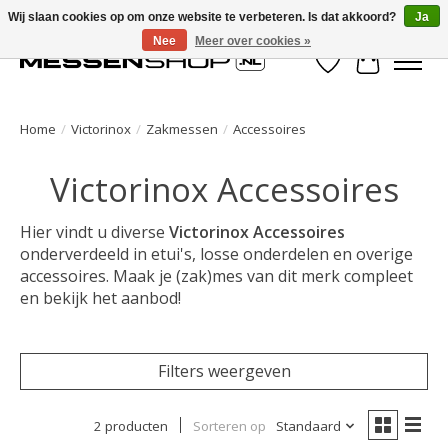
Wij slaan cookies op om onze website te verbeteren. Is dat akkoord?
Ja
Nee
Meer over cookies »
Verlanglijst
Winkelwa
Home
/
Victorinox
/
Zakmessen
/
Accessoires
Victorinox Accessoires
Hier vindt u diverse
Victorinox Accessoires
onderverdeeld in etui's, losse onderdelen en overige
accessoires. Maak je (zak)mes van dit merk compleet
en bekijk het aanbod!
Filters weergeven
2 producten
Sorteren op
Standaard