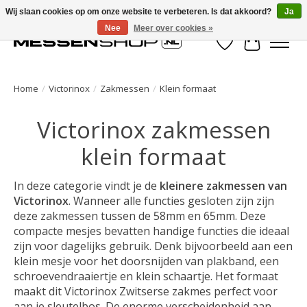
Wij slaan cookies op om onze website te verbeteren. Is dat akkoord?
Ja
Nee
Meer over cookies »
Verlanglijst
Winkelwa
Home
/
Victorinox
/
Zakmessen
/
Klein formaat
Victorinox zakmessen
klein formaat
In deze categorie vindt je de
kleinere zakmessen van
Victorinox
. Wanneer alle functies gesloten zijn zijn
deze zakmessen tussen de 58mm en 65mm. Deze
compacte mesjes bevatten handige functies die ideaal
zijn voor dagelijks gebruik. Denk bijvoorbeeld aan een
klein mesje voor het doorsnijden van plakband, een
schroevendraaiertje en klein schaartje. Het formaat
maakt dit Victorinox Zwitserse zakmes perfect voor
aan je sleutelbos. De enorme verscheidenheid aan