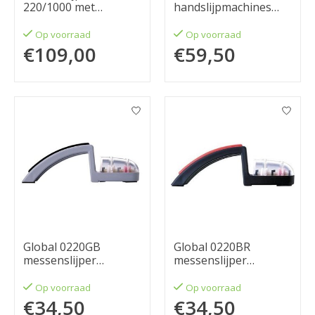
220/1000 met
handslijpmachines
slijpsteen hulp
Zwart/grijs
Op voorraad
Op voorraad
€109,00
€59,50
Global 0220GB
Global 0220BR
messenslijper
messenslijper
minosharp
minosharp
Op voorraad
Op voorraad
€34,50
€34,50