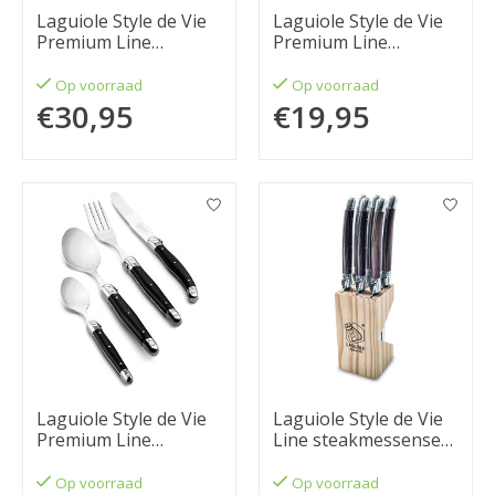
Laguiole Style de Vie
Laguiole Style de Vie
Premium Line
Premium Line
steakmessenset 6-
kaasmes met
delig stonewash
serveerplank
Op voorraad
Op voorraad
€30,95
€19,95
Laguiole Style de Vie
Laguiole Style de Vie
Premium Line
Line steakmessenset
bestekset 24-delig,
6-delig Dark Wood
zwart
1,8mm
Op voorraad
Op voorraad