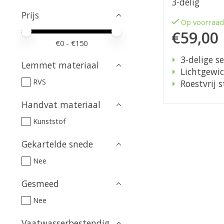
3-delig
Prijs
Op voorraa
Minimale prijswaarde
Price maximum value
€59,00
€
0
- €
150
3-delige se
Lemmet materiaal
Lichtgewi
RVS
Roestvrij s
Handvat materiaal
Kunststof
Gekartelde snede
Nee
Gesmeed
Nee
Vaatwasserbestendig