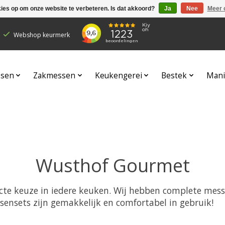
kies op om onze website te verbeteren. Is dat akkoord?
Ja
Nee
Meer 
Webshop keurmerk
sen
Zakmessen
Keukengerei
Bestek
Mani
Wusthof Gourmet
te keuze in iedere keuken. Wij hebben complete mess
ensets zijn gemakkelijk en comfortabel in gebruik!