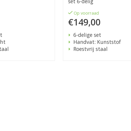
set 6-delig
d
Op voorraad
€149,00
t
6-delige set
cht
Handvat: Kunststof
taal
Roestvrij staal