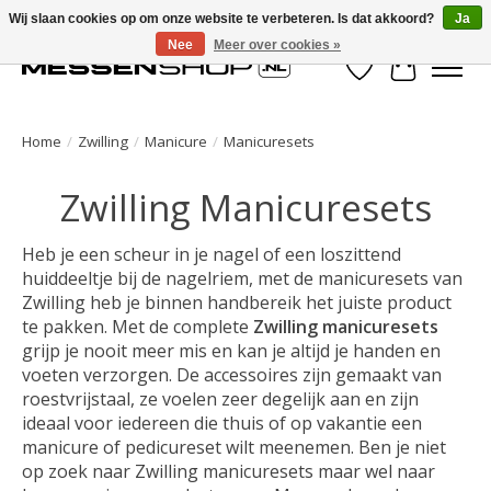
Wij slaan cookies op om onze website te verbeteren. Is dat akkoord?
Ja
Nee
Meer over cookies »
Verlanglijst
Winkelwa
Home
/
Zwilling
/
Manicure
/
Manicuresets
Zwilling Manicuresets
Heb je een scheur in je nagel of een loszittend
huiddeeltje bij de nagelriem, met de manicuresets van
Zwilling heb je binnen handbereik het juiste product
te pakken. Met de complete
Zwilling manicuresets
grijp je nooit meer mis en kan je altijd je handen en
voeten verzorgen. De accessoires zijn gemaakt van
roestvrijstaal, ze voelen zeer degelijk aan en zijn
ideaal voor iedereen die thuis of op vakantie een
manicure of pedicureset wilt meenemen. Ben je niet
op zoek naar Zwilling manicuresets maar wel naar