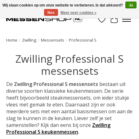
Wij slaan cookies op om onze website te verbeteren. Is dat akkoord?
Ja
Nee
Meer over cookies »
Verlanglijst
Winkelwa
Home
/
Zwilling
/
Messensets
/
Professional S
Zwilling Professional S
messensets
De
Zwilling Professional S messensets
bestaan uit
diverse soorten klassieke keukenmessen. De serie
heeft bijvoorbeeld steakmessensets, om ieder stukje
vlees met gemak te eten. Daarnaast zijn er ook
meerdere sets met een aantal basismessen om aan de
slag te kunnen in de keuken. Liever zelf je set
samenstellen? Kijk dan eens bij onze
Zwilling
Professional S keukenmessen
.